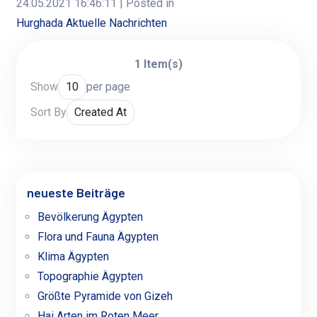
24.05.2021 16:46:11
| Posted in
Hurghada Aktuelle Nachrichten
1 Item(s)
Show
per page
Sort By
neueste Beiträge
Bevölkerung Ägypten
Flora und Fauna Ägypten
Klima Ägypten
Topographie Ägypten
Größte Pyramide von Gizeh
Hai Arten im Roten Meer