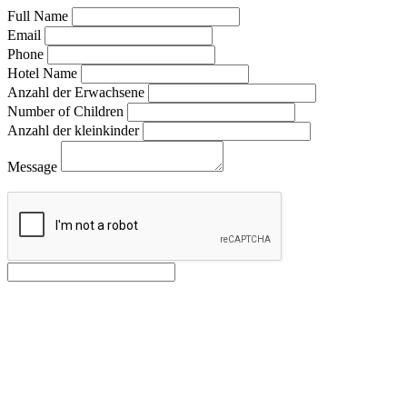
Full Name
Email
Phone
Hotel Name
Anzahl der Erwachsene
Number of Children
Anzahl der kleinkinder
Message