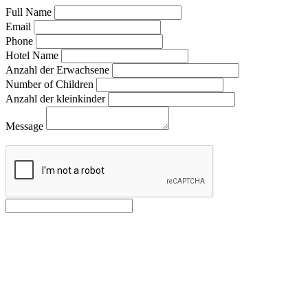
Full Name
Email
Phone
Hotel Name
Anzahl der Erwachsene
Number of Children
Anzahl der kleinkinder
Message