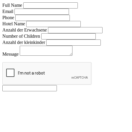
Full Name
Email
Phone
Hotel Name
Anzahl der Erwachsene
Number of Children
Anzahl der kleinkinder
Message