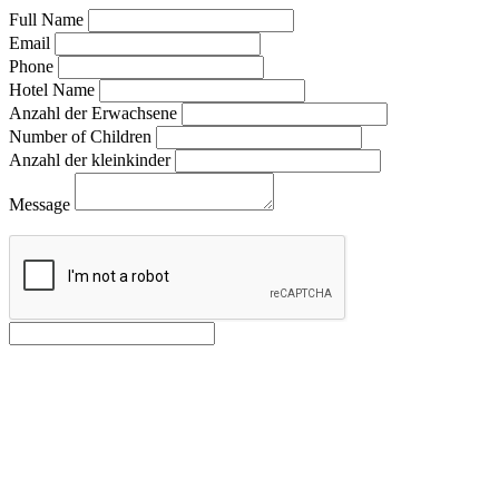
Full Name
Email
Phone
Hotel Name
Anzahl der Erwachsene
Number of Children
Anzahl der kleinkinder
Message