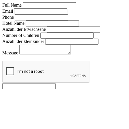
Full Name
Email
Phone
Hotel Name
Anzahl der Erwachsene
Number of Children
Anzahl der kleinkinder
Message