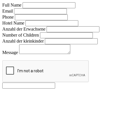
Full Name
Email
Phone
Hotel Name
Anzahl der Erwachsene
Number of Children
Anzahl der kleinkinder
Message