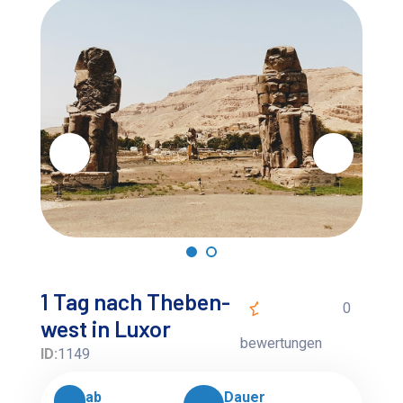
1 Tag nach Theben-
0
west in Luxor
bewertungen
ID:
1149
ab
Dauer