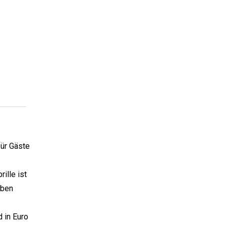
für Gäste
ille ist
rben
 in Euro