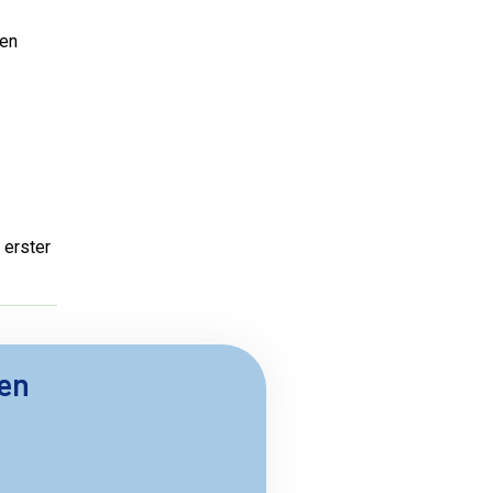
nen
 erster
ben