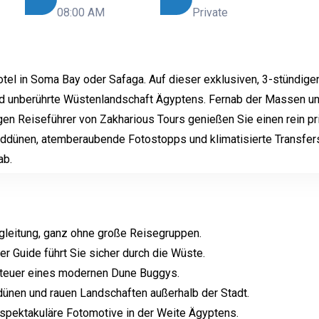
08:00 AM
Private
otel in Soma Bay oder Safaga. Auf dieser exklusiven, 3-stündig
und unberührte Wüstenlandschaft Ägyptens. Fernab der Massen u
en Reiseführer von Zakharious Tours genießen Sie einen rein pr
nddünen, atemberaubende Fotostopps und klimatisierte Transfer
ab.
Begleitung, ganz ohne große Reisegruppen.
er Guide führt Sie sicher durch die Wüste.
Steuer eines modernen Dune Buggys.
dünen und rauen Landschaften außerhalb der Stadt.
spektakuläre Fotomotive in der Weite Ägyptens.