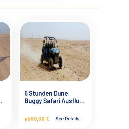
5 Stunden Dune
d
Buggy Safari Ausflug
ab Safaga & soma
bay
ab
60,00 €
s
See Details