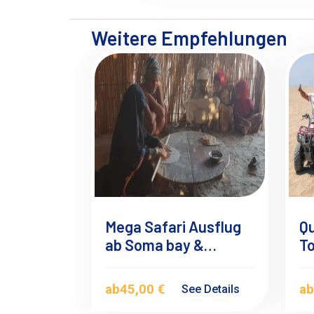
Weitere Empfehlungen
Mega Safari Ausflug
Q
ab Soma bay &
To
Safaga
Sa
A
ab
45,00 €
a
See Details