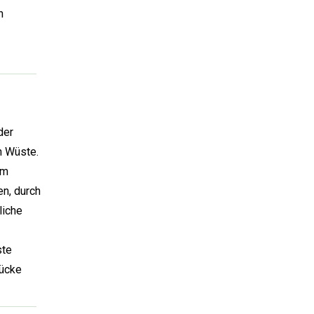
n
der
n Wüste.
am
en, durch
liche
ste
rücke