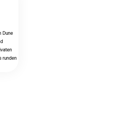
en Dune
nd
ivaten
s runden