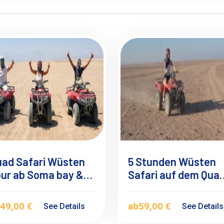
uad Safari Wüsten
5 Stunden Wüsten
ur ab Soma bay &
Safari auf dem Qua
faga, Privater
von Safaga & Soma
usflug
bay
b
49,00 €
ab
59,00 €
See Details
See Detail