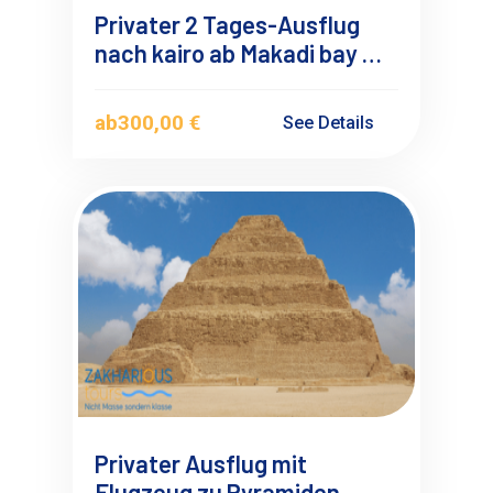
Privater 2 Tages-Ausflug
nach kairo ab Makadi bay mit
Deutschsprachigen
Reiseführer
ab
300,00 €
See Details
Privater Ausflug mit
Flugzeug zu Pyramiden