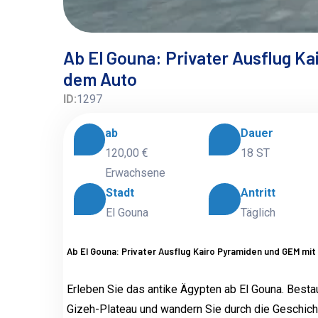
Ab El Gouna: Privater Ausflug K
dem Auto
ID:
1297
ab
Dauer
120,00 €
18 ST
Erwachsene
Stadt
Antritt
El Gouna
Täglich
Ab El Gouna: Privater Ausflug Kairo Pyramiden und GEM mi
Erleben Sie das antike Ägypten ab El Gouna. Best
Gizeh-Plateau und wandern Sie durch die Geschic