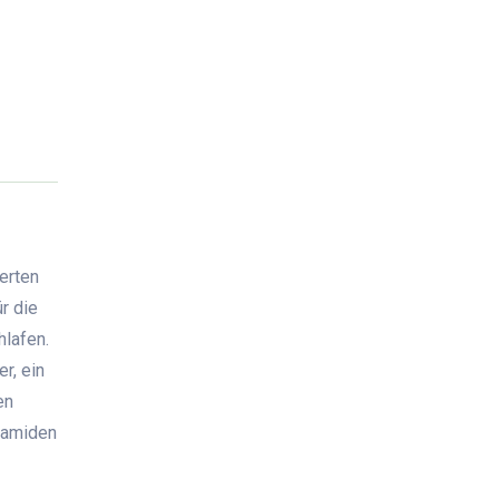
erten
r die
hlafen.
r, ein
en
ramiden