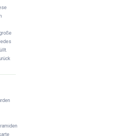
ese
n
 große
Jedes
llt.
urück
urden
yramiden
karte