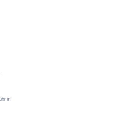
e
hr in