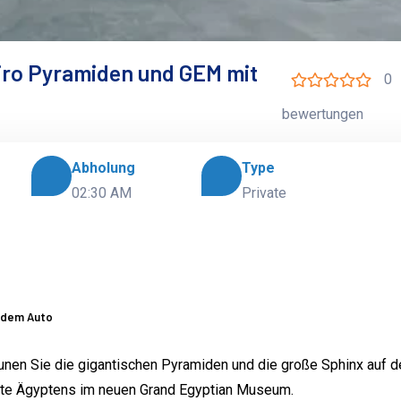
airo Pyramiden und GEM mit
0
bewertungen
Abholung
Type
02:30 AM
Private
t dem Auto
aunen Sie die gigantischen Pyramiden und die große Sphinx auf 
hte Ägyptens im neuen Grand Egyptian Museum.