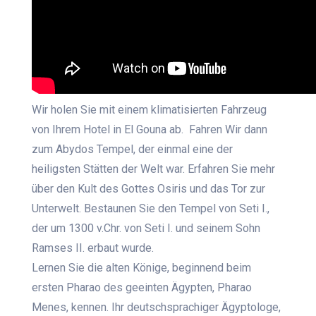
Wir holen Sie mit einem klimatisierten Fahrzeug
von Ihrem Hotel in El Gouna ab. Fahren Wir dann
zum Abydos Tempel, der einmal eine der
heiligsten Stätten der Welt war. Erfahren Sie mehr
über den Kult des Gottes Osiris und das Tor zur
Unterwelt. Bestaunen Sie den Tempel von Seti I.,
der um 1300 v.Chr. von Seti I. und seinem Sohn
Ramses II. erbaut wurde.
Lernen Sie die alten Könige, beginnend beim
ersten Pharao des geeinten Ägypten, Pharao
Menes, kennen. Ihr deutschsprachiger Ägyptologe,