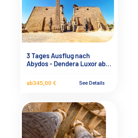
3 Tages Ausflug nach
Abydos - Dendera Luxor ab
El Gouna– Privat mit
Übernachtung
ab
345,00 €
See Details