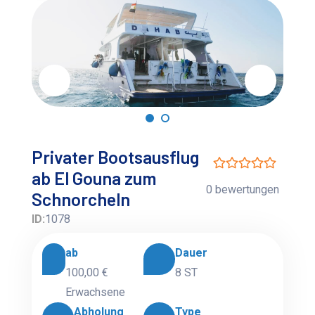
Privater Bootsausflug
ab El Gouna zum
0 bewertungen
Schnorcheln
ID:
1078
ab
Dauer
100,00 €
8 ST
Erwachsene
Abholung
Type