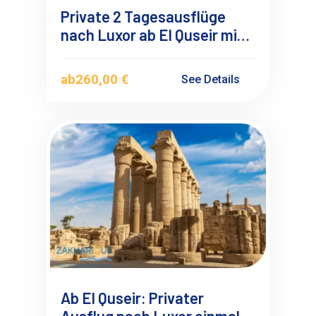
Private 2 Tagesausflüge
nach Luxor ab El Quseir mit
Deutschsprachigen
Reiseführer
ab
260,00 €
See Details
Ab El Quseir: Privater
Ausflug nach Luxor einmal