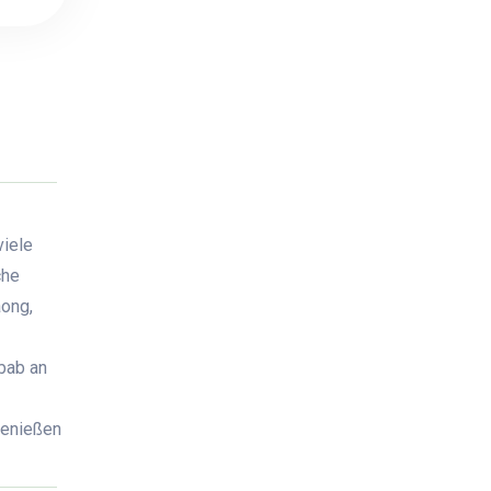
viele
che
aong,
bbab an
genießen