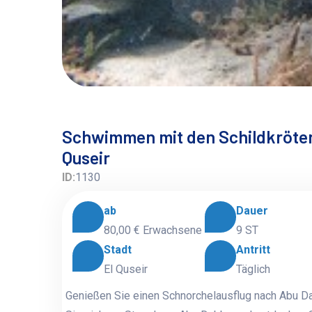
Schwimmen mit den Schildkröten
Quseir
ID:
1130
ab
Dauer
80,00 €
Erwachsene
9 ST
Stadt
Antritt
El Quseir
Täglich
Genießen Sie einen Schnorchelausflug nach Abu Da