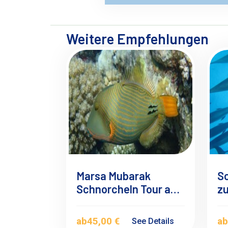
Weitere Empfehlungen
Marsa Mubarak
S
Schnorcheln Tour ab
zu
El Quseir
Sa
El
ab
45,00 €
a
See Details