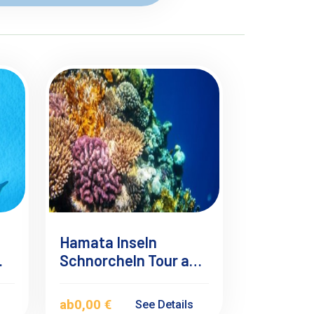
Hamata Inseln
m
Schnorcheln Tour ab
Marsa Alam
em
ab
0,00 €
s
See Details