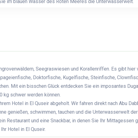
Sie im blauen Wasser des Roten Meeres die Unterwasserwelt.
grovenwäldern, Seegraswiesen und Korallenriffen. Es gibt hier 
pageienfische, Doktorfische, Kugelfische, Steinfische, Clownfis
en. Mit ein bisschen Glück entdecken Sie ein imposantes Dug
300 kg schwer werden können.
hrem Hotel in El Quseir abgeholt. Wir fahren direkt nach Abu Da
onne genießen, schwimmen, tauchen und die Unterwasserwelt der
in Restaurant und eine Snackbar, in denen Sie Ihr Mittagessen 
hr Hotel in El Quseir.