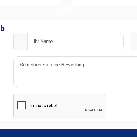
Speedboot ab El
Quseir
ab