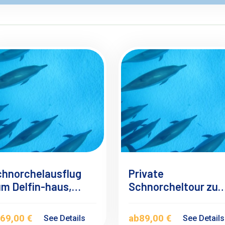
chnorchelausflug
Private
m Delfin-haus,
Schnorcheltour zu
taya Delfin Riff ab
Dolphin House am
 Quseir
Samadai Riff mit d
b
69,00 €
ab
89,00 €
See Details
See Detail