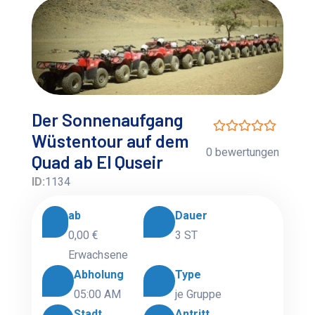
Der Sonnenaufgang
Wüstentour auf dem
0 bewertungen
Quad ab El Quseir
ID:
1134
ab
Dauer
0,00 €
3 ST
Erwachsene
Abholung
Type
05:00 AM
je Gruppe
Stadt
Antritt