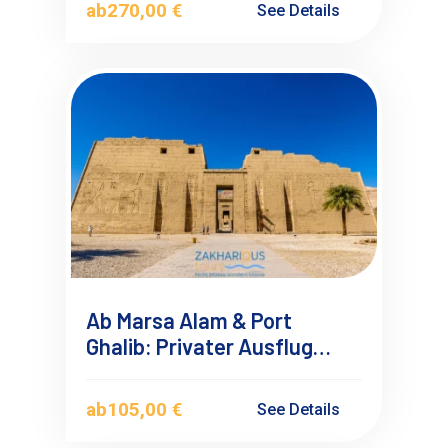
ab
270,00 €
See Details
Ab Marsa Alam & Port
Ghalib: Privater Ausflug
nach Luxor einmal anders 1
ab
105,00 €
See Details