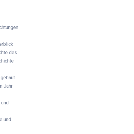
ichtungen
erblick
chte des
chichte
 gebaut.
m Jahr
r und
e und