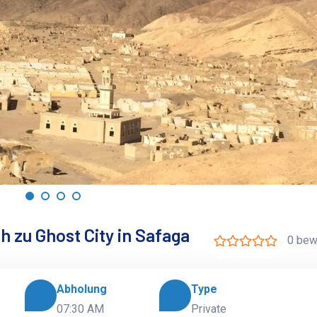
h zu Ghost City in Safaga
0 bew
Abholung
Type
07:30 AM
Private