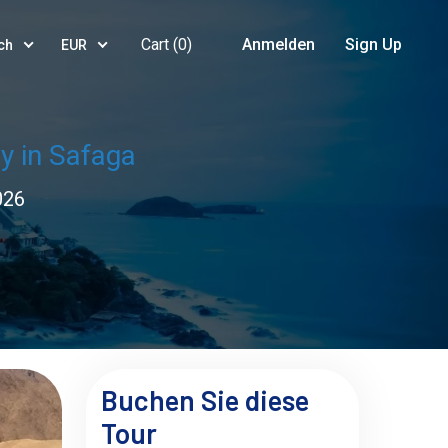
Cart (
0
)
Anmelden
Sign Up
ch
EUR
y in Safaga
026
Buchen Sie diese
Tour