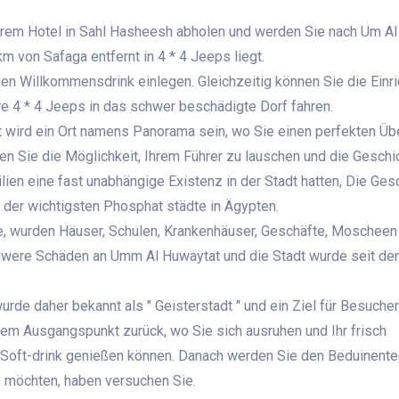
 Ihrem Hotel in Sahl Hasheesh abholen und werden Sie nach Um Al
m von Safaga entfernt in 4 * 4 Jeeps liegt.
inen Willkommensdrink einlegen. Gleichzeitig können Sie die Einr
ure 4 * 4 Jeeps in das schwer beschädigte Dorf fahren.
t wird ein Ort namens Panorama sein, wo Sie einen perfekten Üb
en Sie die Möglichkeit, Ihrem Führer zu lauschen und die Geschi
ien eine fast unabhängige Existenz in der Stadt hatten, Die Ges
der wichtigsten Phosphat städte in Ägypten.
te, wurden Häuser, Schulen, Krankenhäuser, Geschäfte, Moscheen
chwere Schäden an Umm Al Huwaytat und die Stadt wurde seit de
urde daher bekannt als " Geisterstadt " und ein Ziel für Besuche
rem Ausgangspunkt zurück, wo Sie sich ausruhen und Ihr frisch
Soft-drink genießen können. Danach werden Sie den Beduinente
s möchten, haben versuchen Sie.