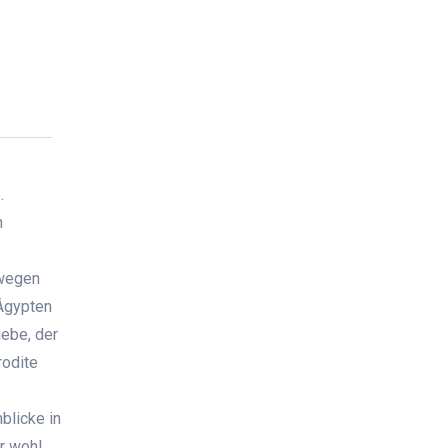
.
n
 wegen
 Ägypten
iebe, der
rodite
blicke in
r wohl