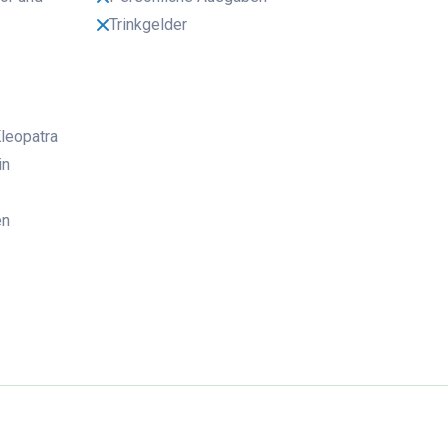
Trinkgelder
leopatra
in
en