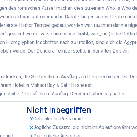
ngen des römischen Kaiser machen dies zu einem Who is Who der
ch wunderschöne astronomische Darstellungen an der Decke und d
 der erste Hathor Tempel gebaut worden war, tauchten dann einig
“ genannt wurde, was dann so viel heißt, wie „sie (= die Göttin 
en Hieroglyphen Inschriften nach zu urteilen, sind sich die Ägypt
eben wurde. Der Dendera Tempel stellte in der alten Zeit ein
indrücken, die Sie bei Ihrem Ausflug von Dendera halber Tag De
Ihrem Hotel in Makadi Bay & Sahl Hasheesh.
ssliche Zeit auf Ihrem Ausflug: Dendera halber Tag hatten.
Nicht Inbegriffen
Getränke im Restaurant
Jegliche Zusätze, die nicht im Ablauf erwähnt w
or und
Persönliche Ausgaben