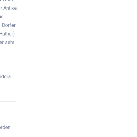
 Antike.
ie
e Dörfer
Hathor)
er sehr
ndera
erden