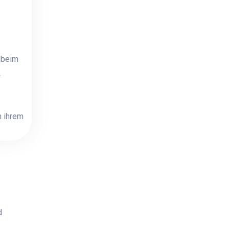
z beim
.
n ihrem
d