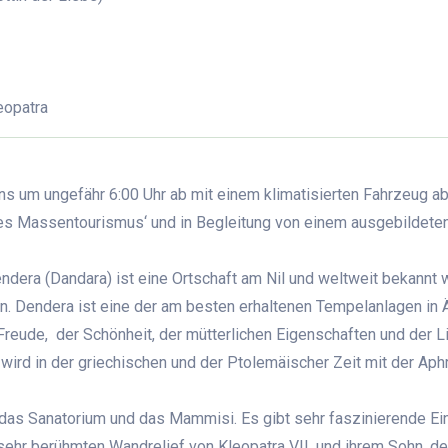
eopatra
s um ungefähr 6:00 Uhr ab mit einem klimatisierten Fahrzeug ab
es Massentourismus‘ und in Begleitung von einem ausgebildete
ndera (Dandara) ist eine Ortschaft am Nil und weltweit bekannt
n. Dendera ist eine der am besten erhaltenen Tempelanlagen in
Freude, der Schönheit, der mütterlichen Eigenschaften und der L
 wird in der griechischen und der Ptolemäischer Zeit mit der Aph
das Sanatorium und das Mammisi. Es gibt sehr faszinierende Ein
sehr berühmten Wandrelief von Kleopatra VII. und ihrem Sohn, de