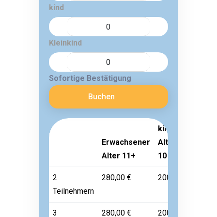
kind
Kleinkind
Sofortige Bestätigung
Buchen
kind
Erwachsener
Alter 3-
Klein
Alter 11+
10
Alter 
2
280,00 €
200,00 €
45,00 
Teilnehmern
3
280,00 €
200,00 €
45,00 