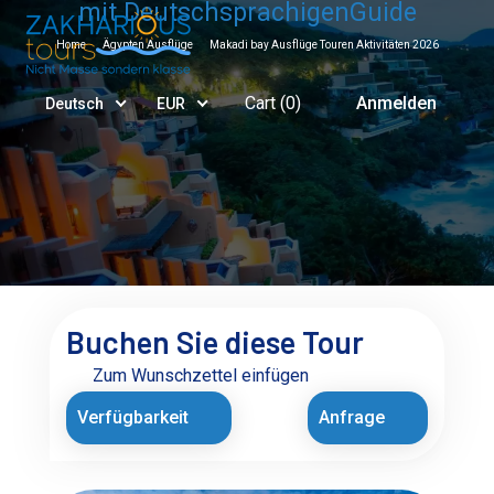
mit DeutschsprachigenGuide
Home
Ägypten Ausflüge
Makadi bay Ausflüge Touren Aktivitäten 2026
Cart (
0
)
Anmelden
Deutsch
EUR
Buchen Sie diese Tour
Zum Wunschzettel einfügen
Verfügbarkeit
Anfrage