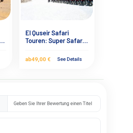
El Quseir Safari
uf
Touren: Super Safari
sa
Ausflug, Jeep, Quad,
Kamelritt
ab
49,00 €
s
See Details