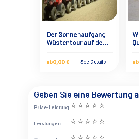
Der Sonnenaufgang
Wü
Wüstentour auf dem
Qu
Quad ab El Quseir
Q
ab
0,00 €
a
See Details
Geben Sie eine Bewertung 
Prise-Leistung
Leistungen