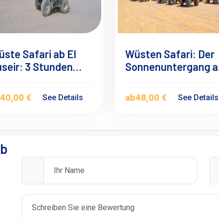
ste Safari ab El
Wüsten Safari: Der
seir: 3 Stunden
Sonnenuntergang a
uadtour
dem Quad from Mar
Alam
b
40,00 €
ab
48,00 €
See Details
See Detail
ab