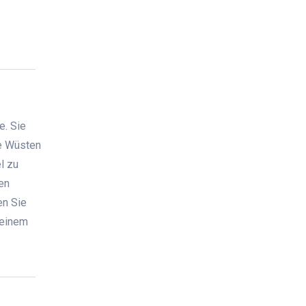
e. Sie
ie Wüsten
l zu
en
en Sie
 einem