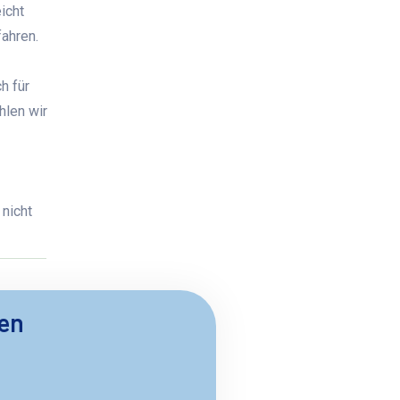
icht
fahren.
h für
hlen wir
 nicht
ben