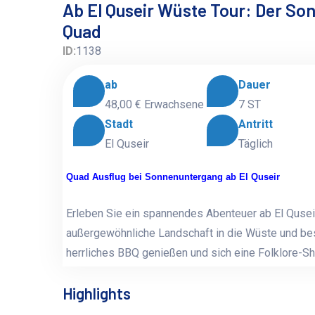
Ab El Quseir Wüste Tour: Der S
Quad
ID:
1138
ab
Dauer
48,00 €
Erwachsene
7 ST
Stadt
Antritt
El Quseir
Täglich
Quad Ausflug bei Sonnenuntergang ab El Quseir
Erleben Sie ein spannendes Abenteuer ab El Qusei
außergewöhnliche Landschaft in die Wüste und bes
herrliches BBQ genießen und sich eine Folklore-
Highlights