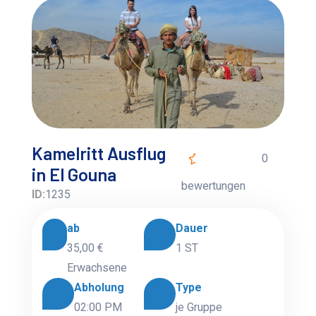
Kamelritt Ausflug
0
in El Gouna
bewertungen
ID:
1235
ab
Dauer
35,00 €
1 ST
Erwachsene
Abholung
Type
02:00 PM
je Gruppe