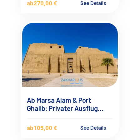
ab
270,00 €
See Details
Ab Marsa Alam & Port
Ghalib: Privater Ausflug
nach Luxor einmal anders 1
ab
105,00 €
See Details