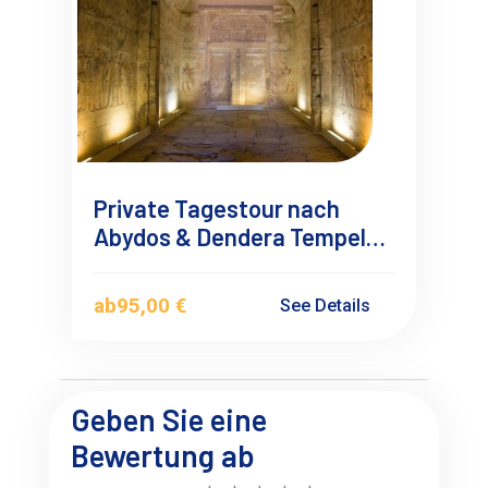
Private Tagestour nach
Abydos & Dendera Tempeln
ab Makadi Bay mit
Deutschsprachigen
ab
95,00 €
See Details
Reiseführer
Geben Sie eine
Bewertung ab