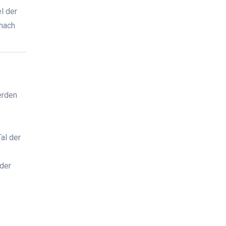
l der
anach
erden
al der
 der