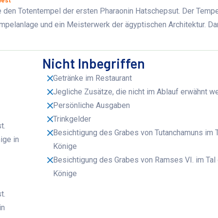
West
e den Totentempel der ersten Pharaonin Hatschepsut. Der Tempe
mpelanlage und ein Meisterwerk der ägyptischen Architektur. D
Nicht Inbegriffen
Getränke im Restaurant
Jegliche Zusätze, die nicht im Ablauf erwähnt w
Persönliche Ausgaben
Trinkgelder
t.
Besichtigung des Grabes von Tutanchamuns im T
ige in
Könige
Besichtigung des Grabes von Ramses VI. im Tal
Könige
t.
in