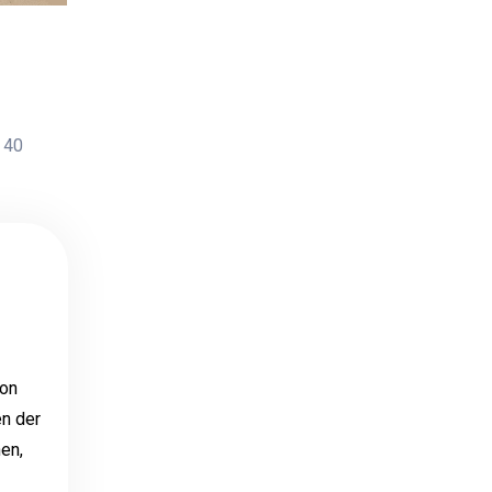
40
von
en der
en,