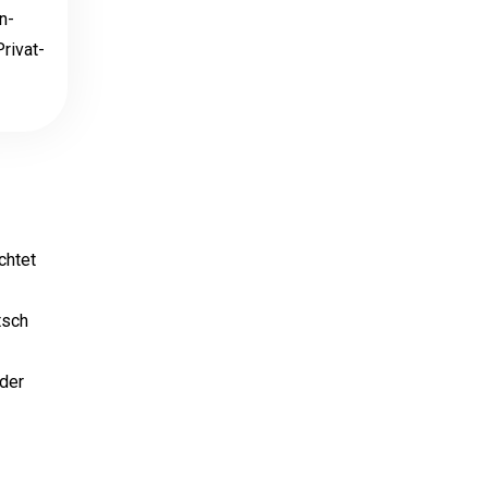
n-
rivat-
chtet
tsch
 der