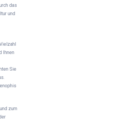
urch das
ltur und
Vielzahl
d Ihnen
hten Sie
us.
menophis
n und zum
der