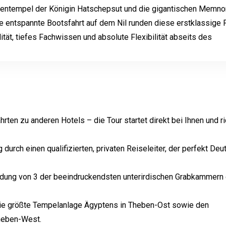
otentempel der Königin Hatschepsut und die gigantischen Memno
 entspannte Bootsfahrt auf dem Nil runden diese erstklassige P
alität, tiefes Fachwissen und absolute Flexibilität abseits des
rten zu anderen Hotels – die Tour startet direkt bei Ihnen und ri
urch einen qualifizierten, privaten Reiseleiter, der perfekt Deu
kundung von 3 der beeindruckendsten unterirdischen Grabkammern
ie größte Tempelanlage Ägyptens in Theben-Ost sowie den
Theben-West.