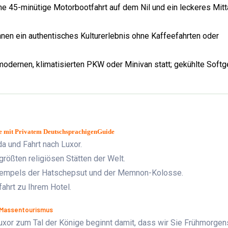
ine 45-minütige Motorbootfahrt auf dem Nil und ein leckeres Mi
hnen ein authentisches Kulturerlebnis ohne Kaffeefahrten oder
 modernen, klimatisierten PKW oder Minivan statt; gekühlte Softg
ge mit Privatem DeutschsprachigenGuide
a und Fahrt nach Luxor.
rößten religiösen Stätten der Welt.
Tempels der Hatschepsut und der Memnon-Kolosse.
ahrt zu Ihrem Hotel.
e Massentourismus
Luxor zum Tal der Könige beginnt damit, dass wir Sie Frühmorgen