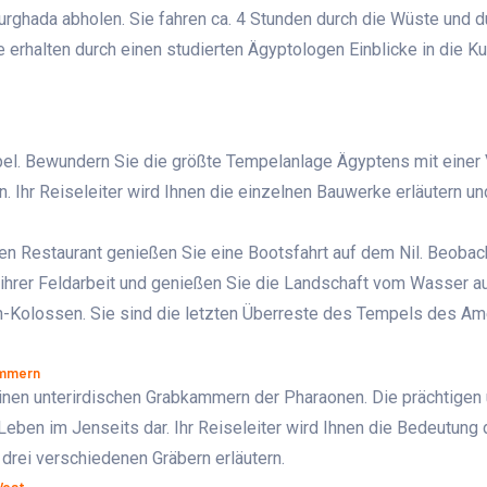
urghada abholen. Sie fahren ca. 4 Stunden durch die Wüste und d
e erhalten durch einen studierten Ägyptologen Einblicke in die Ku
l. Bewundern Sie die größte Tempelanlage Ägyptens mit einer 
. Ihr Reiseleiter wird Ihnen die einzelnen Bauwerke erläutern un
n Restaurant genießen Sie eine Bootsfahrt auf dem Nil. Beobac
 ihrer Feldarbeit und genießen Sie die Landschaft vom Wasser a
n-Kolossen. Sie sind die letzten Überreste des Tempels des A
ammern
seinen unterirdischen Grabkammern der Pharaonen. Die prächtige
Leben im Jenseits dar. Ihr Reiseleiter wird Ihnen die Bedeutung 
drei verschiedenen Gräbern erläutern.