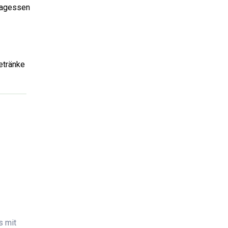
ttagessen
etränke
s mit