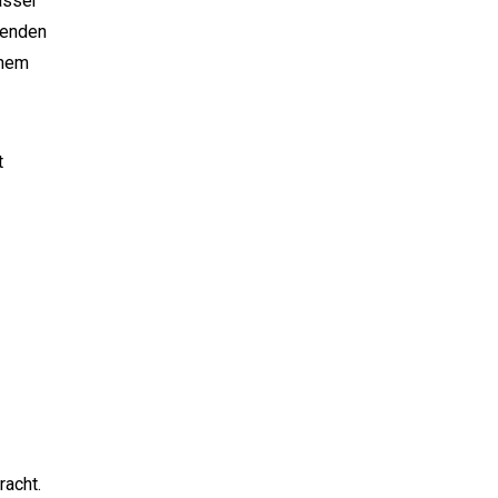
asser
kenden
inem
t
racht.