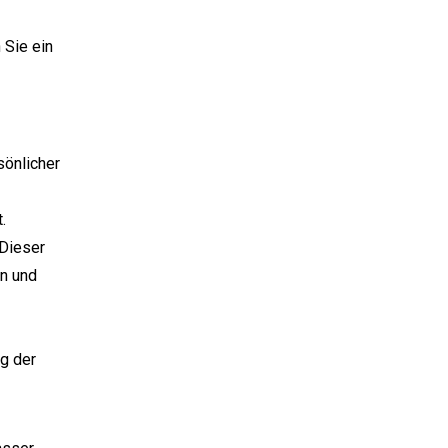
 Sie ein
sönlicher
.
 Dieser
en und
ng der