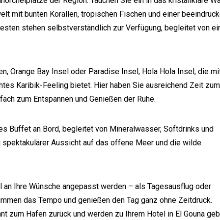
hnorchelplätze der Region. Tauchen Sie ein in das kristallklare W
lt mit bunten Korallen, tropischen Fischen und einer beeindruc
sten stehen selbstverständlich zur Verfügung, begleitet von e
n, Orange Bay Insel oder Paradise Insel, Hola Hola Insel, die mi
es Karibik-Feeling bietet. Hier haben Sie ausreichend Zeit zum
fach zum Entspannen und Genießen der Ruhe.
es Buffet an Bord, begleitet von Mineralwasser, Softdrinks und
 spektakulärer Aussicht auf das offene Meer und die wilde
ell an Ihre Wünsche angepasst werden – als Tagesausflug oder
timmen das Tempo und genießen den Tag ganz ohne Zeitdruck.
nt zum Hafen zurück und werden zu Ihrem Hotel in El Gouna geb