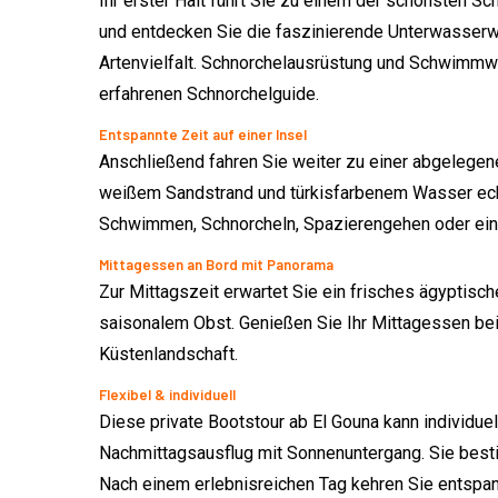
Ihr erster Halt führt Sie zu einem der schönsten Sc
und entdecken Sie die faszinierende Unterwasserwe
Artenvielfalt. Schnorchelausrüstung und Schwimmwe
erfahrenen Schnorchelguide.
Entspannte Zeit auf einer Insel
Anschließend fahren Sie weiter zu einer abgelegene
weißem Sandstrand und türkisfarbenem Wasser echt
Schwimmen, Schnorcheln, Spazierengehen oder ein
Mittagessen an Bord mit Panorama
Zur Mittagszeit erwartet Sie ein frisches ägyptisch
saisonalem Obst. Genießen Sie Ihr Mittagessen bei
Küstenlandschaft.
Flexibel & individuell
Diese private Bootstour ab El Gouna kann individu
Nachmittagsausflug mit Sonnenuntergang. Sie bes
Nach einem erlebnisreichen Tag kehren Sie entspan