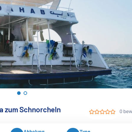
na zum Schnorcheln
0 bew
Abholung
Type