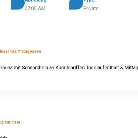
07:00 AM
Private
Insel inkl. Mittagessen
 Gouna mit Schnorcheln an Korallenriffen, Inselaufenthalt & Mitt
g zur Insel