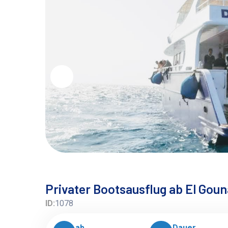
Privater Bootsausflug ab El Gou
ID:
1078
ab
Dauer