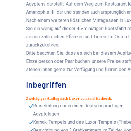
Ägyptens darstellt. Auf dem Weg zum Restaurant l
Amenophis III. dar und standen auch ursprünglich 
Nach einem weiteren köstlichen Mittagessen in Lux
Sie ein wenig auf dieser 45-minütigen Bootsfahrt m
seinen zahlreichen Pflanzen und Tieren. Im Osten
zurückzukehren.
Bitte beachten Sie, dass es sich bei diesem Ausflu
Einzelperson oder Paar buchen, unsere Preise staff
stehen Ihnen gerne zur Verfügung und führen den Aus
Inbegriffen
Zweitägiger Ausflug nach Luxor von Sahl Hasheesh.
Reiseleitung durch einen deutschsprachigen
Ägyptologen
Karnak-Tempels und des Luxor-Tempels (Thebe
Besichtigung von 3 Grabkammern im Tal der Kö