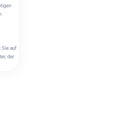
htigen
n
 Sie auf
er, der