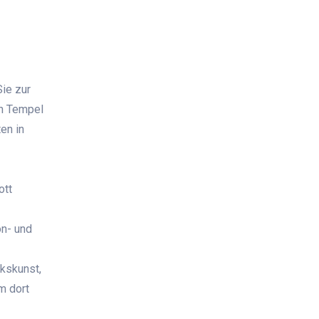
Sie zur
en Tempel
en in
ott
on- und
kskunst,
m dort