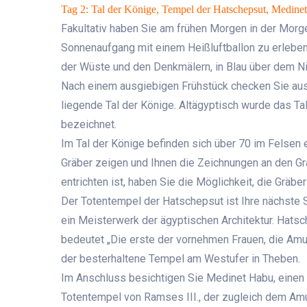
Tag 2: Tal der Könige, Tempel der Hatschepsut, Medi
Fakultativ haben Sie am frühen Morgen in der Mor
Sonnenaufgang mit einem Heißluftballon zu erleben.
der Wüste und den Denkmälern, in Blau über dem Nil
Nach einem ausgiebigen Frühstück checken Sie aus
liegende Tal der Könige. Altägyptisch wurde das Tal
bezeichnet.
Im Tal der Könige befinden sich über 70 im Felsen e
Gräber zeigen und Ihnen die Zeichnungen an den Gra
entrichten ist, haben Sie die Möglichkeit, die Gräb
Der Totentempel der Hatschepsut ist Ihre nächste 
ein Meisterwerk der ägyptischen Architektur. Hats
bedeutet „Die erste der vornehmen Frauen, die Amu
der besterhaltene Tempel am Westufer in Theben.
Im Anschluss besichtigen Sie Medinet Habu, einen T
Totentempel von Ramses III., der zugleich dem Am