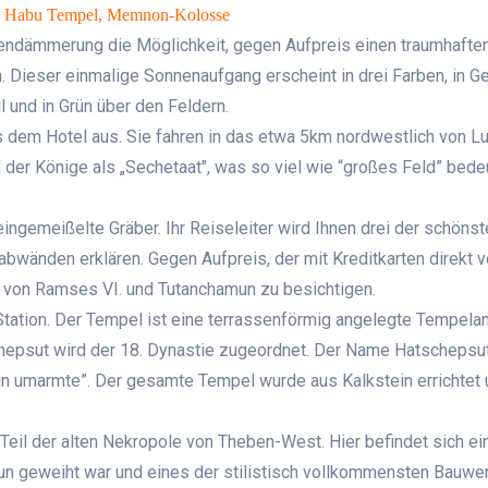
net Habu Tempel, Memnon-Kolosse
gendämmerung die Möglichkeit, gegen Aufpreis einen traumhafte
 Dieser einmalige Sonnenaufgang erscheint in drei Farben, in Ge
 und in Grün über den Feldern.
 dem Hotel aus. Sie fahren in das etwa 5km nordwestlich von L
 der Könige als „Sechetaat", was so viel wie “großes Feld” bedeu
ingemeißelte Gräber. Ihr Reiseleiter wird Ihnen drei der schönst
bwänden erklären. Gegen Aufpreis, der mit Kreditkarten direkt v
er von Ramses VI. und Tutanchamun zu besichtigen.
Station. Der Tempel ist eine terrassenförmig angelegte Tempela
chepsut wird der 18. Dynastie zugeordnet. Der Name Hatschepsu
n umarmte”. Der gesamte Tempel wurde aus Kalkstein errichtet 
eil der alten Nekropole von Theben-West. Hier befindet sich ei
un geweiht war und eines der stilistisch vollkommensten Bauwe