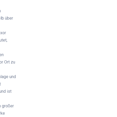
n
lb über
uxor
tet,
en
or Ort zu
nlage und
t
und ist
n großer
rke