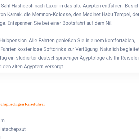
n Sahl Hasheesh
nach Luxor in das alte Ägypten entführen. Besic
 von Karnak, die Memnon-Kolosse, den Medinet Habu Tempel, de
e. Entspannen Sie bei einer Bootsfahrt auf dem Nil.
Halbpension. Alle Fahrten genießen Sie in einem komfortablen,
Fahrten kostenlose Softdrinks zur Verfügung. Natürlich begleitet
ag ein studierter deutschsprachiger Ägyptologe als Ihr Reiseleit
d den alten Ägyptern versorgt.
schsprachigen Reiseführer
ern
Hatschepsut
l