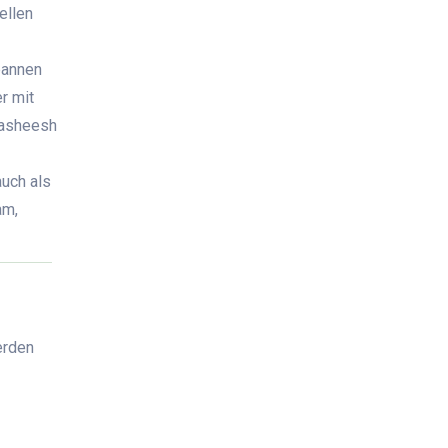
ellen
pannen
r mit
Hasheesh
auch als
am,
erden