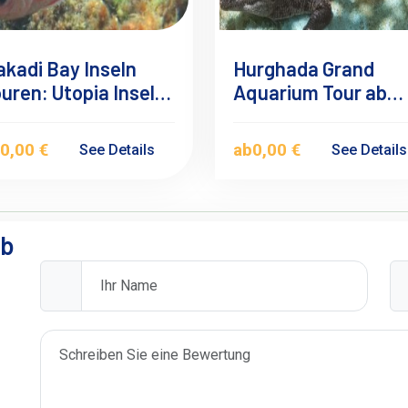
kadi Bay Inseln
Hurghada Grand
uren: Utopia Insel
Aquarium Tour ab
our
Makadi bay & Sahl
Hasheesh
b
0,00 €
ab
0,00 €
See Details
See Detail
ab