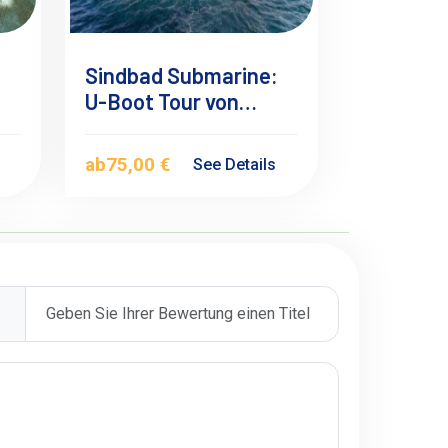
Sindbad Submarine:
U-Boot Tour von
Makadi Bay
ab
75,00 €
s
See Details