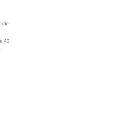
 die
wa 40-
n.