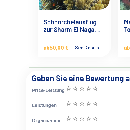
Schnorchelausflug
Ma
zur Sharm El Naga
To
Bucht ab Makadi bay
T
ab
50,00 €
a
See Details
Geben Sie eine Bewertung 
Prise-Leistung
Leistungen
Organisation