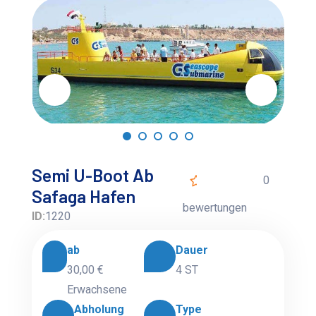
Semi U-Boot Ab
0
Safaga Hafen
bewertungen
ID:
1220
ab
Dauer
30,00 €
4 ST
Erwachsene
Abholung
Type