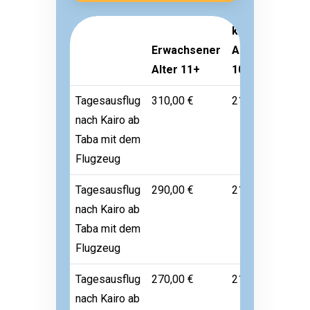
kind
Erwachsener
Alter 3-
Klei
Alter 11+
10
Alte
Tagesausflug
310,00 €
210,00 €
60,0
nach Kairo ab
Taba mit dem
Flugzeug
Tagesausflug
290,00 €
210,00 €
60,0
nach Kairo ab
Taba mit dem
Flugzeug
Tagesausflug
270,00 €
210,00 €
60,0
nach Kairo ab