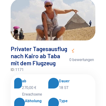
Privater Tagesausflug
nach Kairo ab Taba
0 bewertungen
mit dem Flugzeug
ID:
1171
ab
Dauer
270,00 €
18 ST
Erwachsene
Abholung
Type