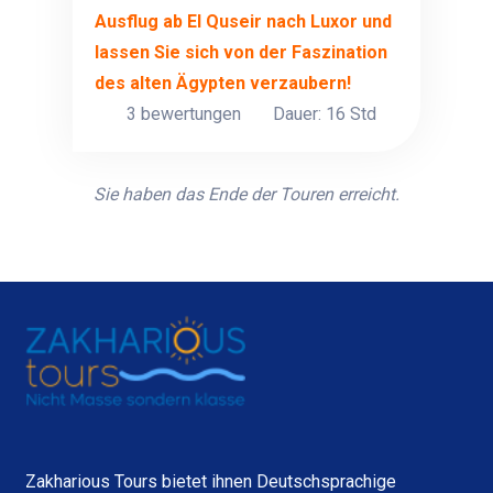
Ausflug ab El Quseir nach Luxor und
lassen Sie sich von der Faszination
des alten Ägypten verzaubern!
3 bewertungen
Dauer: 16 Std
Sie haben das Ende der Touren erreicht.
Zakharious Tours bietet ihnen Deutschsprachige