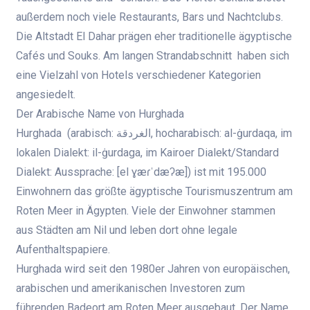
außerdem noch viele Restaurants, Bars und Nachtclubs.
Die Altstadt El Dahar prägen eher traditionelle ägyptische
Cafés und Souks. Am langen Strandabschnitt haben sich
eine Vielzahl von Hotels verschiedener Kategorien
angesiedelt.
Der Arabische Name von Hurghada
Hurghada (arabisch: الغردقة, hocharabisch: al-ġurdaqa, im
lokalen Dialekt: il-ġurdaga, im Kairoer Dialekt/Standard
Dialekt: Aussprache: [el ɣæɾˈdæʔæ]) ist mit 195.000
Einwohnern das größte ägyptische Tourismuszentrum am
Roten Meer in Ägypten. Viele der Einwohner stammen
aus Städten am Nil und leben dort ohne legale
Aufenthaltspapiere.
Hurghada wird seit den 1980er Jahren von europäischen,
arabischen und amerikanischen Investoren zum
führenden Badeort am Roten Meer ausgebaut. Der Name