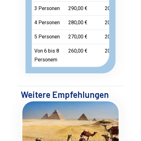
3 Personen
290,00 €
200,00 €
45,00
4 Personen
280,00 €
200,00 €
45,00
5 Personen
270,00 €
200,00 €
45,00
Von 6 bis 8
260,00 €
200,00 €
45,00
Personem
Weitere Empfehlungen