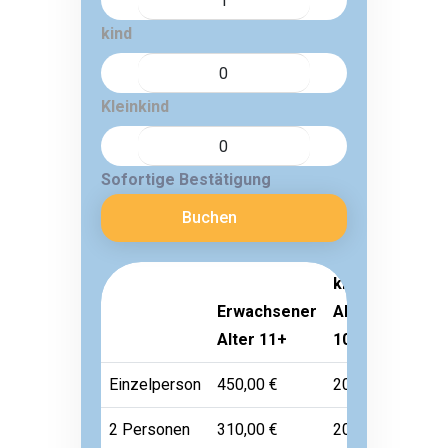
kind
Kleinkind
Sofortige Bestätigung
Buchen
kind
Erwachsener
Alter 3-
Klein
Alter 11+
10
Alter
Einzelperson
450,00 €
200,00 €
45,00
2 Personen
310,00 €
200,00 €
45,00