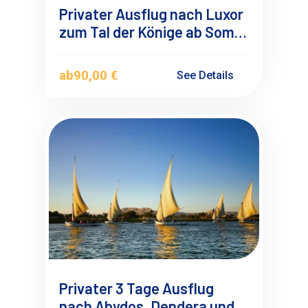
Privater Ausflug nach Luxor
zum Tal der Könige ab Soma
Bay-Safaga mit
Deutschsprachigen
ab
90,00 €
See Details
Reiseführer
Privater 3 Tage Ausflug
nach Abydos, Dendera und