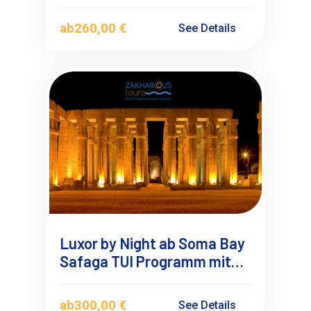
Heißluftballonfahrt
ab
260,00 €
See Details
Luxor by Night ab Soma Bay
Safaga TUI Programm mit
Übernachtung
ab
300,00 €
See Details