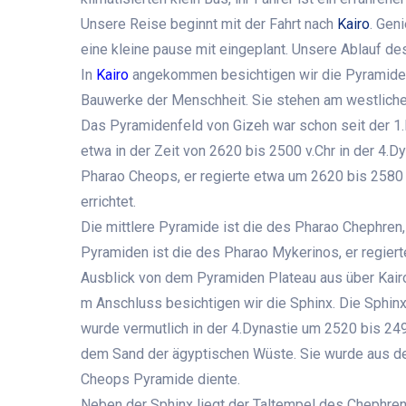
Unsere Reise beginnt mit der Fahrt nach
Kairo
. Gen
eine kleine pause mit eingeplant. Unsere Ablauf des
In
Kairo
angekommen besichtigen wir die Pyramiden 
Bauwerke der Menschheit. Sie stehen am westlichen
Das Pyramidenfeld von Gizeh war schon seit der 1
etwa in der Zeit von 2620 bis 2500 v.Chr in der 4.
Pharao Cheops, er regierte etwa um 2620 bis 2580 
errichtet.
Die mittlere Pyramide ist die des Pharao Chephren, 
Pyramiden ist die des Pharao Mykerinos, er regier
Ausblick von dem Pyramiden Plateau aus über Kairo
m Anschluss besichtigen wir die Sphinx. Die Sphin
wurde vermutlich in der 4.Dynastie um 2520 bis 2494
dem Sand der ägyptischen Wüste. Sie wurde aus dem
Cheops Pyramide diente.
Neben der Sphinx liegt der Taltempel des Chephre