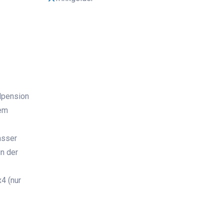
lpension
nem
asser
in der
4 (nur