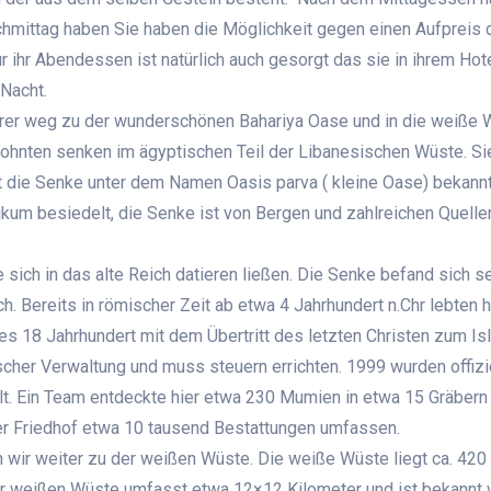
hmittag haben Sie haben die Möglichkeit gegen einen Aufpreis 
ihr Abendessen ist natürlich auch gesorgt das sie in ihrem Hote
Nacht.
rer weg zu der wunderschönen Bahariya Oase und in die weiße 
ohnten senken im ägyptischen Teil der Libanesischen Wüste. Sie
 ist die Senke unter dem Namen Oasis parva ( kleine Oase) bekannt
ikum besiedelt, die Senke ist von Bergen und zahlreichen Quelle
ich in das alte Reich datieren ließen. Die Senke befand sich s
h. Bereits in römischer Zeit ab etwa 4 Jahrhundert n.Chr lebten h
es 18 Jahrhundert mit dem Übertritt des letzten Christen zum Is
scher Verwaltung und muss steuern errichten. 1999 wurden offizi
t. Ein Team entdeckte hier etwa 230 Mumien in etwa 15 Gräber
der Friedhof etwa 10 tausend Bestattungen umfassen.
 wir weiter zu der weißen Wüste. Die weiße Wüste liegt ca. 420
der weißen Wüste umfasst etwa 12×12 Kilometer und ist bekannt