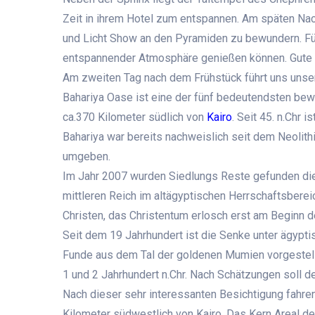
Zeit in ihrem Hotel zum entspannen. Am späten Nac
und Licht Show an den Pyramiden zu bewundern. Für 
entspannender Atmosphäre genießen können. Gute 
Am zweiten Tag nach dem Frühstück führt uns unse
Bahariya Oase ist eine der fünf bedeutendsten bew
ca.370 Kilometer südlich von
Kairo
. Seit 45. n.Chr
Bahariya war bereits nachweislich seit dem Neolith
umgeben.
Im Jahr 2007 wurden Siedlungs Reste gefunden die s
mittleren Reich im altägyptischen Herrschaftsbereic
Christen, das Christentum erlosch erst am Beginn d
Seit dem 19 Jahrhundert ist die Senke unter ägypti
Funde aus dem Tal der goldenen Mumien vorgestell
1 und 2 Jahrhundert n.Chr. Nach Schätzungen soll 
Nach dieser sehr interessanten Besichtigung fahren
Kilometer südwestlich von Kairo. Das Kern Areal 