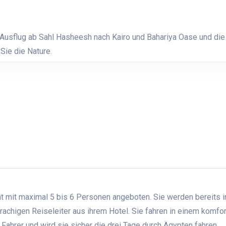
 Ausflug ab Sahl Hasheesh nach Kairo und Bahariya Oase und di
Sie die Nature.
at mit maximal 5 bis 6 Personen angeboten. Sie werden bereits i
achigen Reiseleiter aus ihrem Hotel. Sie fahren in einem komfo
er Fahrer und wird sie sicher die drei Tage durch Ägypten fahren.