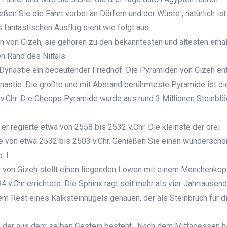
ießen Sie die Fahrt vorbei an Dörfern und der Wüste , natürlich is
 fantastischen Ausflug sieht wie folgt aus.
von Gizeh, sie gehören zu den bekanntesten und ältesten erha
 Rand des Niltals.
.Dynastie ein bedeutender Friedhof. Die Pyramiden von Gizeh en
Dynastie. Die größte und mit Abstand berühmteste Pyramide ist d
v.Chr. Die Cheops Pyramide wurde aus rund 3 Millionen Steinbl
er regierte etwa von 2558 bis 2532 v.Chr. Die kleinste der drei
te von etwa 2532 bis 2503 v.Chr. Genießen Sie einen wundersch
. I
x von Gizeh stellt einen liegenden Löwen mit einem Menchenkop
 v.Chr errichtete. Die Sphinx ragt seit mehr als vier Jahrtausen
 Rest eines Kalksteinhügels gehauen, der als Steinbruch für d
n der aus dem selben Gestein besteht. Nach dem Mittagessen h