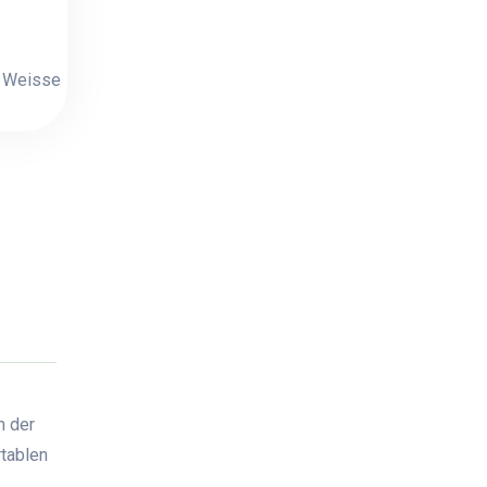
e Weisse
n der
rtablen