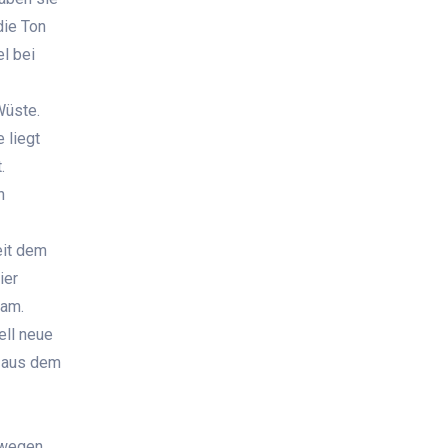
die Ton
l bei
Wüste.
 liegt
.
n
eit dem
ier
lam.
ell neue
n aus dem
 wegen