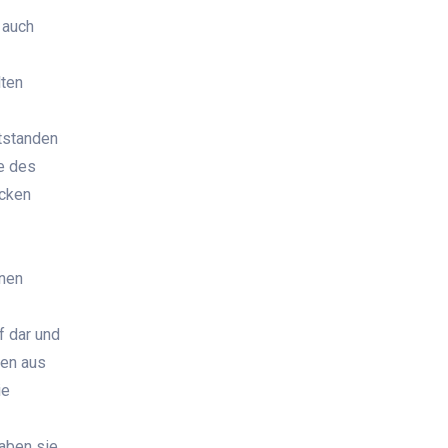
t auch
lten
tstanden
ie des
öcken
önen
f dar und
den aus
ie
aben sie