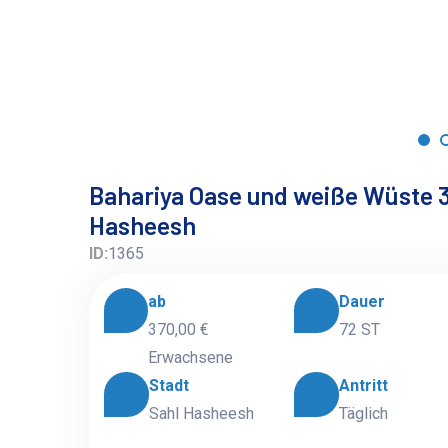
Bahariya Oase und weiße Wüste 3
Hasheesh
ID:
1365
ab
Dauer
370,00 €
72 ST
Erwachsene
Stadt
Antritt
Sahl Hasheesh
Täglich