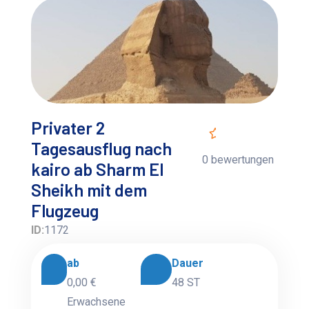
Privater 2
Tagesausflug nach
0 bewertungen
kairo ab Sharm El
Sheikh mit dem
Flugzeug
ID:
1172
ab
Dauer
0,00 €
48 ST
Erwachsene