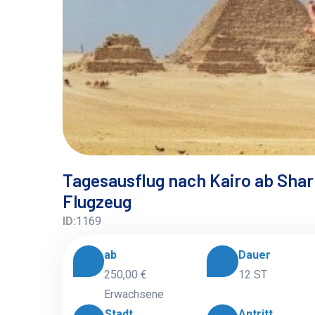
Tagesausflug nach Kairo ab Sha
Flugzeug
ID:
1169
ab
Dauer
250,00 €
12 ST
Erwachsene
Stadt
Antritt