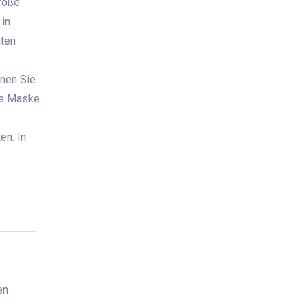
roße
 in
äten
nen Sie
ie Maske
en. In
en