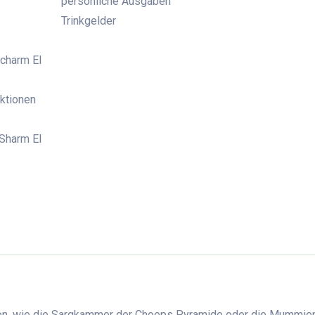
persönliche Ausgaben
Trinkgelder
Scharm El
Aktionen
-Sharm El
iten, wie die Sargkammer der Choeps Pyramide oder die Mummie