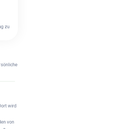
ug zu
rsönliche
Dort wird
den von