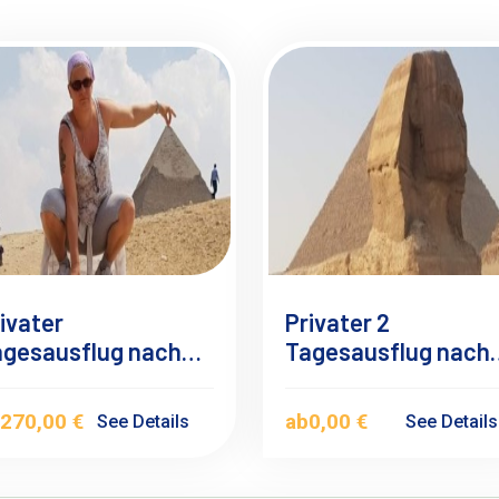
ivater
Privater 2
agesausflug nach
Tagesausflug nach
iro ab Taba mit
kairo ab Sharm El
em Flugzeug
Sheikh mit dem
b
270,00 €
ab
0,00 €
See Details
See Detail
Flugzeug