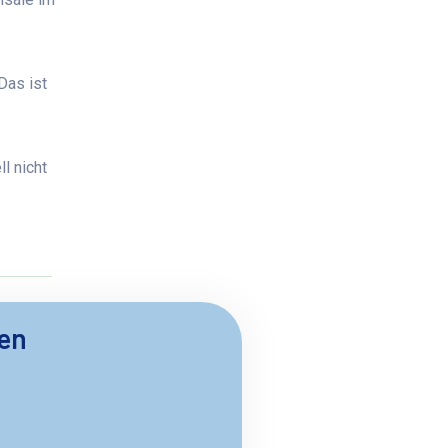
Das ist
l nicht
ben