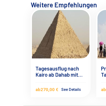
Weitere Empfehlungen
Tagesausflug nach
Pr
Kairo ab Dahab mit
T
dem Flugzeug
Ka
d
ab
270,00 €
a
See Details