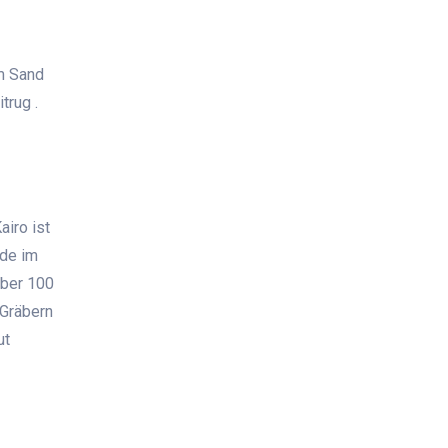
em Sand
trug .
iro ist
rde im
über 100
 Gräbern
ut