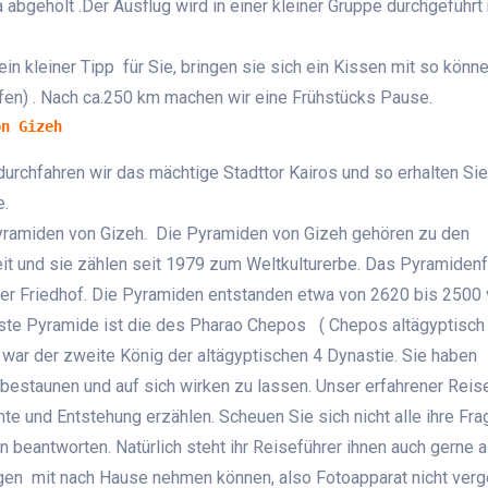
abgeholt .Der Ausflug wird in einer kleiner Gruppe durchgeführt 
ein kleiner Tipp für Sie, bringen sie sich ein Kissen mit so könn
fen) . Nach ca.250 km machen wir eine Frühstücks Pause.
on Gizeh
rchfahren wir das mächtige Stadttor Kairos und so erhalten Sie
e.
Pyramiden von Gizeh. Die Pyramiden von Gizeh gehören zu den
t und sie zählen seit 1979 zum Weltkulturerbe. Das Pyramidenf
er Friedhof. Die Pyramiden entstanden etwa von 2620 bis 2500 v.
este Pyramide ist die des Pharao Chepos ( Chepos altägyptisch
 war der zweite König der altägyptischen 4 Dynastie. Sie haben
estaunen und auf sich wirken zu lassen. Unser erfahrener Reis
hte und Entstehung erzählen. Scheuen Sie sich nicht alle ihre Fr
 beantworten. Natürlich steht ihr Reiseführer ihnen auch gerne al
ngen mit nach Hause nehmen können, also Fotoapparat nicht ver