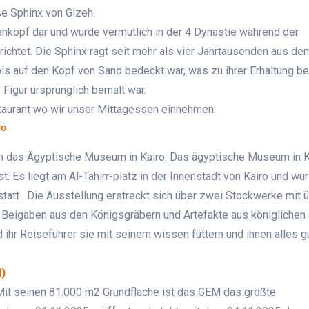
ße Sphinx von Gizeh.
nkopf dar und wurde vermutlich in der 4 Dynastie während der
ichtet. Die Sphinx ragt seit mehr als vier Jahrtausenden aus d
is auf den Kopf von Sand bedeckt war, was zu ihrer Erhaltung bei
 Figur ursprünglich bemalt war.
staurant wo wir unser Mittagessen einnehmen.
ro
n das Ägyptische Museum in Kairo. Das ägyptische Museum in Ka
. Es liegt am Al-Tahirr-platz in der Innenstadt von Kairo und wu
statt . Die Ausstellung erstreckt sich über zwei Stockwerke mit 
. Beigaben aus den Königsgräbern und Artefakte aus königlichen
 ihr Reiseführer sie mit seinem wissen füttern und ihnen alles g
)
it seinen 81.000 m2 Grundfläche ist das GEM das größte