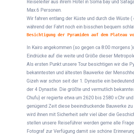
Reiseleiter aus ihrem Hotel in Soma bay und Safaga 
Max.6 Personen.
Wir fahren entlang der Küste und durch die Wüste ( 
während der Fahrt noch ein bisschen bequem schla
Besichtigung der Pyramiden auf dem Plateau v
In Kairo angekommen (so gegen ca 8:00 morgens )du
Eindrücke auf die weite und Größe dieser Metropol
Als ersten Punkt unsere Tour besichtigen wir die 
bekanntesten und ältesten Bauwerke der Menschhei
Gizeh war schon seit der 1. Dynastie ein bedeutend
der 4 Dynastie. Die größte und vermutlich bekannt
Chufu) er regierte etwa um 2620 bis 2580 v.Chr und
genügend Zeit diese beeindruckende Bauwerke zu b
wird ihnen mit Sicherheit sehr viel über die Geschic
stellen unsere Reiseführer werden gerne alle Fragen
Fotograf zur Verfügung damit sie schöne Erinneru