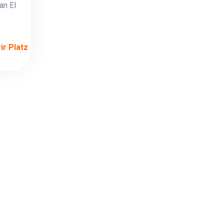
an El
r Platz