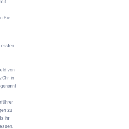
mit
en Sie
 ersten
eld von
Chr. in
 genannt
eführer
agen zu
s ihr
gessen.