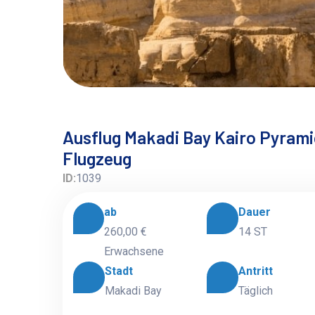
Ausflug Makadi Bay Kairo Pyrami
Flugzeug
ID:
1039
ab
Dauer
260,00 €
14 ST
Erwachsene
Stadt
Antritt
Makadi Bay
Täglich