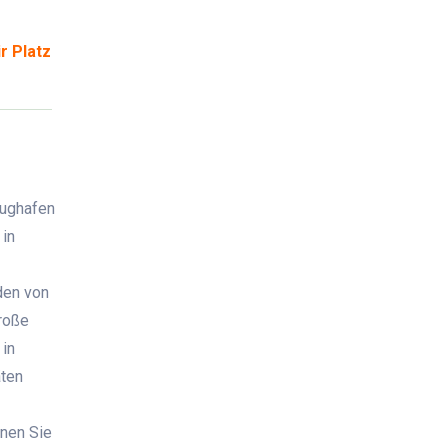
r Platz
lughafen
 in
den von
roße
 in
äten
nen Sie