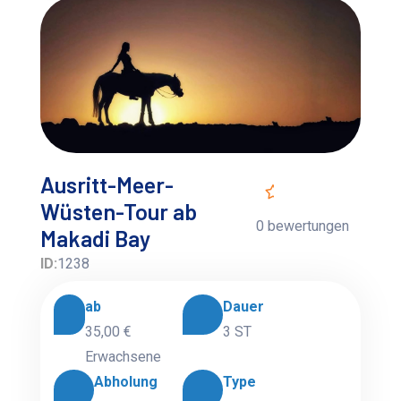
Ausritt-Meer-
Wüsten-Tour ab
0 bewertungen
Makadi Bay
ID:
1238
ab
Dauer
35,00 €
3 ST
Erwachsene
Abholung
Type