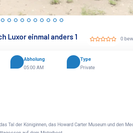
ch Luxor einmal anders 1
0 bew
Abholung
Type
05:00 AM
Private
 das Tal der Königinnen, das Howard Carter Museum und den Me
ittagessen auf dem Motorboot.