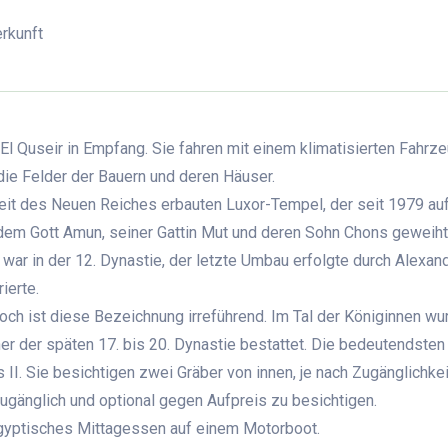
rkunft
El Quseir in Empfang. Sie fahren mit einem klimatisierten Fahrz
 die Felder der Bauern und deren Häuser.
eit des Neuen Reiches erbauten Luxor-Tempel, der seit 1979 auf
 dem Gott Amun, seiner Gattin Mut und deren Sohn Chons geweiht
 war in der 12. Dynastie, der letzte Umbau erfolgte durch Alexan
rierte.
doch ist diese Bezeichnung irreführend. Im Tal der Königinnen wu
r der späten 17. bis 20. Dynastie bestattet. Die bedeutendsten
II. Sie besichtigen zwei Gräber von innen, je nach Zugänglichkei
i zugänglich und optional gegen Aufpreis zu besichtigen.
s ägyptisches Mittagessen auf einem Motorboot.