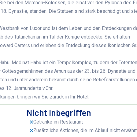
Sie bei den Memnon-Kolossen, die einst vor den Pylonen des E
8. Dynastie, standen. Die Statuen sind stark beschädigt und ste
Westbank von Luxor und ist dem Leben und den Entdeckungen d
b des Tutanchamun im Tal der Könige entdeckte. Sie erhalten
 Howard Carters und erleben die Entdeckung dieses ikonischen G
Habu. Medinat Habu ist ein Tempelkomplex, zu dem der Totente
r Gottesgemahlinnen des Amun aus der 23. bis 26. Dynastie und
lten und unter anderem bekannt durch seine Reliefdarstellungen
s 12. Jahrhunderts v.Chr.
ungen bringen wir Sie zurück in Ihr Hotel.
Nicht Inbegriffen
Getränke im Restaurant
Zusätzliche Aktionen, die im Ablauf nicht erwäh