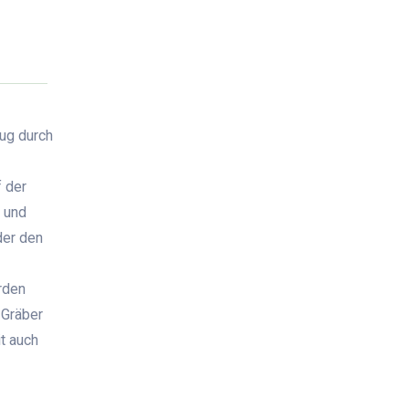
eug durch
 der
 und
der den
rden
 Gräber
t auch