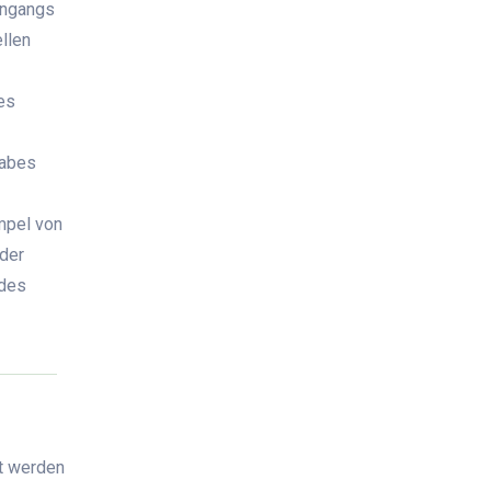
ingangs
llen
es
rabes
mpel von
 der
 des
nt werden