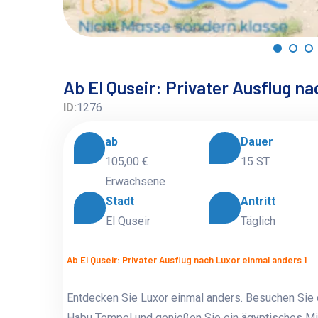
Ab El Quseir: Privater Ausflug na
ID:
1276
ab
Dauer
105,00 €
15 ST
Erwachsene
Stadt
Antritt
El Quseir
Täglich
Ab El Quseir: Privater Ausflug nach Luxor einmal anders 1
Entdecken Sie Luxor einmal anders. Besuchen Sie
Habu Tempel und genießen Sie ein ägyptisches M