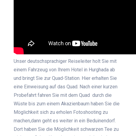
Unser deutschsprachiger Reiseleiter holt Sie mit
einem Fahrzeug von Ihrem Hotel in Hurghada ab
und bringt Sie zur Quad-Station. Hier erhalten Sie
eine Einweisung auf das Quad. Nach einer kurzen
Probefahrt fahren Sie mit dem Quad durch die
Wüste bis zum einem Akazienbaum haben Sie die
Möglichkeit sich zu erholen Fotoshooting zu
machen,dann geht es weiter in ein Beduinendorf.
Dort haben Sie die Möglichkeit schwarzen Tee zu