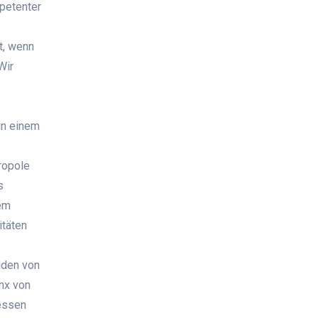
mpetenter
t, wenn
Wir
in einem
ropole
s
em
itäten
iden von
nx von
essen