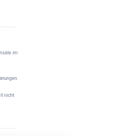
nsäle im
lanungen.
l nicht