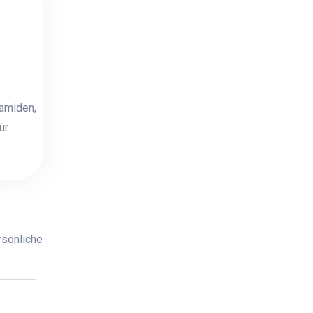
ramiden,
ür
rsönliche