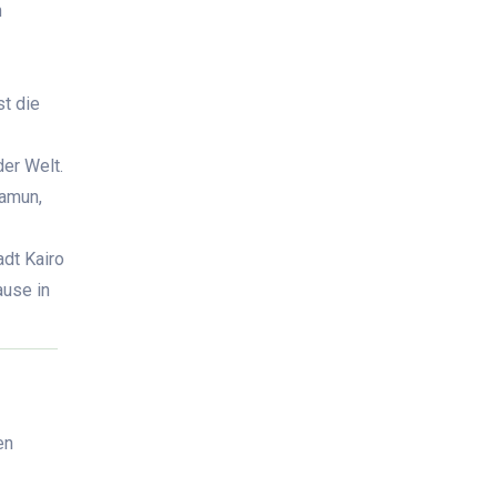
m
st die
er Welt.
hamun,
adt Kairo
ause in
en