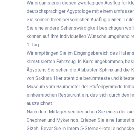
Wir organisieren diesen zweitägigen Ausflug für k
deutschsprachiger Ägyptologe mit einem umfassend
Sie können Ihren persönlichen Ausflug planen. Teil
Sie eine andere Sehenswürdigkeit besichtigen wolle
können auf Ihre individuellen Wünsche umgehend rea
1. Tag
Wir empfängen Sie im Eingangsbereich des Hafens 
klimatisierten Fahrzeug.
In Kairo angekommen, besi
Ägyptens.Sie sehen die Alabaster-Sphinx und die K
von Sakkara. Hier steht die berühmteste und ältes
Museum vom Baumeister der Stufenpyramide Imhote
einheimischen Restaurant ein, das sich durch den h
auszeichnet.
Nach dem Mittagessen besuchen Sie eines der sie
Chephren und Mykerinos. Erleben Sie eine fantasti
Gizeh.
Bevor Sie in Ihrem 5-Sterne-Hotel eincheck