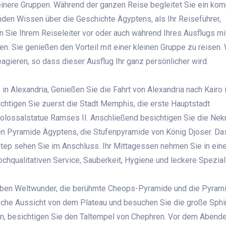
leinere Gruppen. Während der ganzen Reise begleitet Sie ein ko
en Wissen über die Geschichte Ägyptens, als Ihr Reiseführer,
en Sie Ihrem Reiseleiter vor oder auch während Ihres Ausflugs mi
n. Sie genießen den Vorteil mit einer kleinen Gruppe zu reisen. 
gieren, so dass dieser Ausflug Ihr ganz persönlicher wird.
in Alexandria,
Genießen Sie die Fahrt von Alexandria nach Kairo 
chtigen Sie zuerst die Stadt Memphis, die erste Hauptstadt
olossalstatue Ramses II. Anschließend besichtigen Sie die Nek
ten Pyramide Ägyptens, die Stufenpyramide von König Djoser. Da
p sehen Sie im Anschluss. Ihr Mittagessen nehmen Sie in ein
ochqualitativen Service, Sauberkeit, Hygiene und leckere Spezial
ben Weltwunder, die berühmte Cheops-Pyramide und die Pyram
sche Aussicht von dem Plateau und besuchen Sie die große Sphi
en,
besichtigen Sie den Taltempel von Chephren. Vor dem Abend