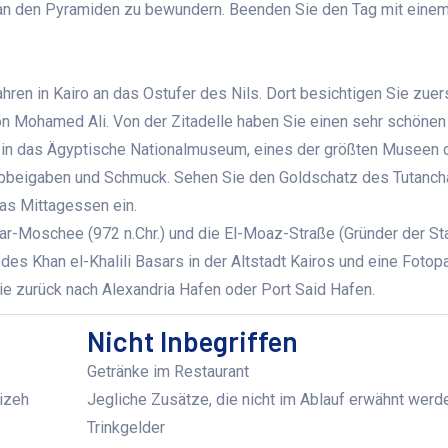
w an den Pyramiden zu bewundern. Beenden Sie den Tag mit eine
ren in Kairo an das Ostufer des Nils. Dort besichtigen Sie zuer
von Mohamed Ali
.
Von der Zitadelle haben Sie einen sehr schönen
 in
das Ägyptische Nationalmuseum, eines der gr
öß
ten Museen d
abbeigaben und Schmuck. Sehen Sie den Goldschatz des Tutanc
as Mittagessen ein.
har-Moschee (972 n.Chr.) und die El-Moaz-Straße (Gründer der St
h des
Khan el
-
Khalili
Basars in der Altstadt Kairos und eine Fotop
ie zurück nach Alexandria Hafen oder Port Said Hafen.
Nicht Inbegriffen
Getränke im Restaurant
izeh
Jegliche Zusätze, die nicht im Ablauf erwähnt werd
Trinkgelder