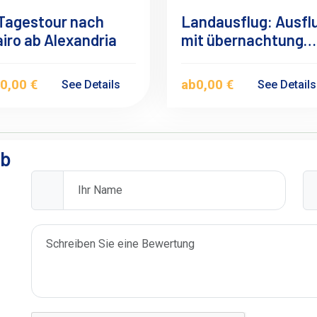
 Tagestour nach
Landausflug: Ausfl
iro ab Alexandria
mit übernachtung
nach Kairo ab Port
Said Hafen
b
0,00 €
ab
0,00 €
See Details
See Detail
ab