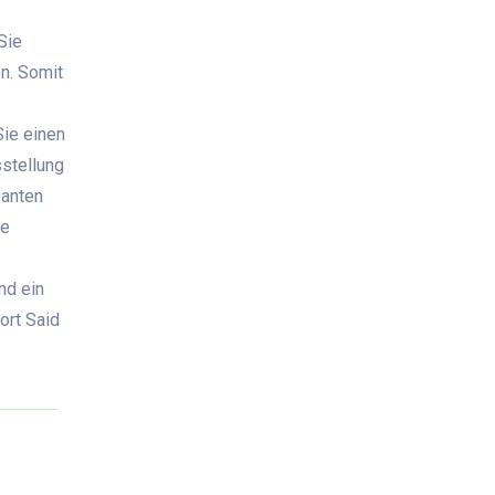
Sie
n. Somit
ie einen
sstellung
santen
ie
nd ein
ort Said