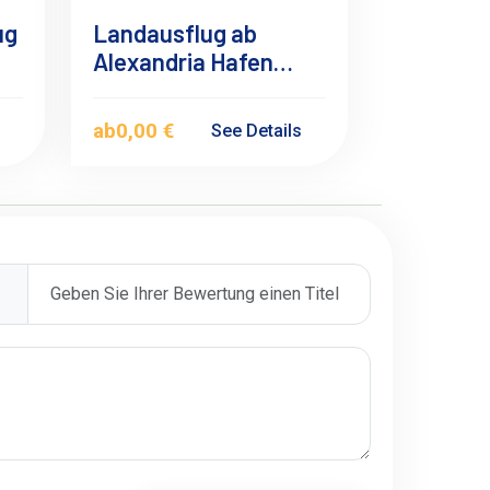
ug
Landausflug ab
Alexandria Hafen
nach Alexandria
ab
0,00 €
s
See Details