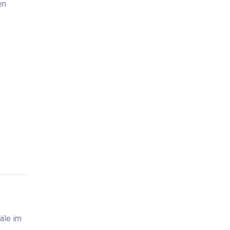
en
äle im