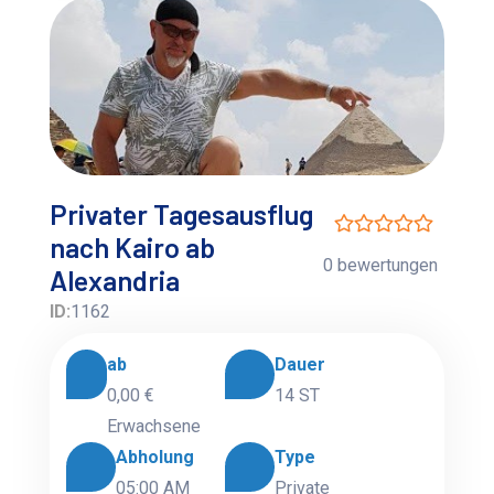
Privater Tagesausflug
nach Kairo ab
0 bewertungen
Alexandria
ID:
1162
ab
Dauer
0,00 €
14 ST
Erwachsene
Abholung
Type
05:00 AM
Private