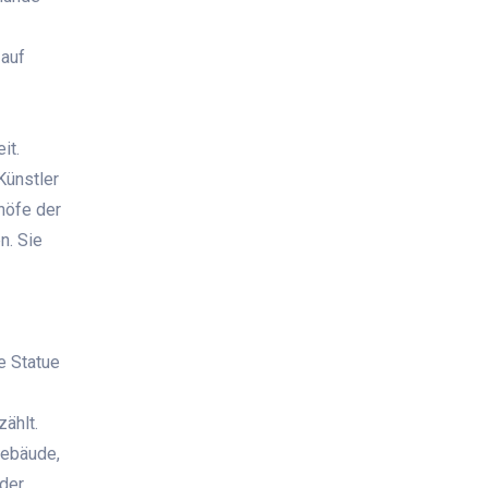
 auf
it.
Künstler
dhöfe der
n. Sie
e Statue
ählt.
gebäude,
der