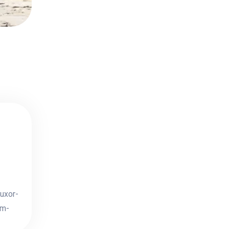
Luxor-
um-