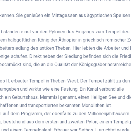
e kennen. Sie genießen ein Mittagessen aus ägyptischen Speisen
nd standen einst vor den Pylonen des Eingangs zum Tempel des
em halbgöttlichen König der Äthiopier in griechisch-römischer Ze
beitersiedlung des antiken Theben. Hier lebten die Arbeiter und 
Könige schufen. Direkt neben der Siedlung befinden sich die Frie
eschmückt sind, die an die Qualität der Königsgräber heranreiche
.
s II. erbauter Tempel in Theben-West. Der Tempel zählt zu den
 umgeben und wirkte wie eine Festung. Ein Kanal verband alle
ch ein Geburtshaus, Mammisi genannt, einen Heiligen See und di
haffenen und transportierten bekannten Monolithen ist.
 auf dem Programm, der ebenfalls zu den Millionenjahrhäusern z
ge, bestehend aus dem ersten und zweiten Pylon, einem Tempel
nd einem Tempelpalast. Erbauer war Sethos I., errichtet wurde 