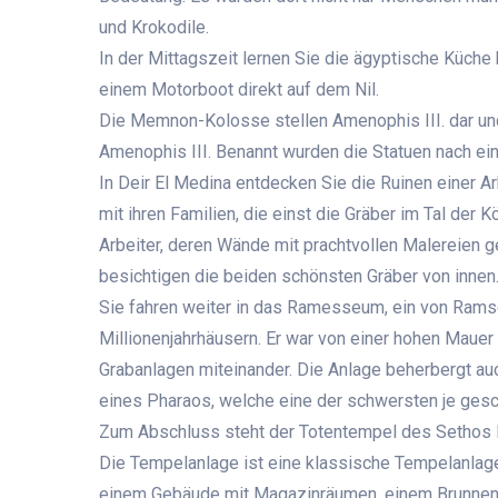
und Krokodile.
In der Mittagszeit lernen Sie die ägyptische Küch
einem Motorboot direkt auf dem Nil.
Die Memnon-Kolosse stellen Amenophis III. dar u
Amenophis III. Benannt wurden die Statuen nach ein
In Deir El Medina entdecken Sie die Ruinen einer Ar
mit ihren Familien, die einst die Gräber im Tal der 
Arbeiter, deren Wände mit prachtvollen Malereien g
besichtigen die beiden schönsten Gräber von innen
Sie fahren weiter in das Ramesseum, ein von Ramse
Millionenjahrhäusern. Er war von einer hohen Mauer
Grabanlagen miteinander. Die Anlage beherbergt au
eines Pharaos, welche eine der schwersten je gesc
Zum Abschluss steht der Totentempel des Sethos I.
Die Tempelanlage ist eine klassische Tempelanla
einem Gebäude mit Magazinräumen, einem Brunnen u