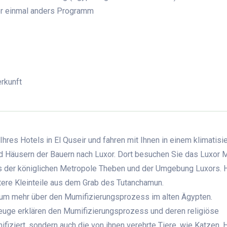
xor einmal anders Programm
rkunft
res Hotels in El Quseir und fahren mit Ihnen in einem klimatisi
nd Häusern der Bauern nach Luxor. Dort besuchen Sie das Luxor
s der königlichen Metropole Theben und der Umgebung Luxors. H
itere Kleinteile aus dem Grab des Tutanchamun.
um mehr über den Mumifizierungsprozess im alten Ägypten.
uge erklären den Mumifizierungsprozess und deren religiöse
iziert, sondern auch die von ihnen verehrte Tiere, wie Katzen,