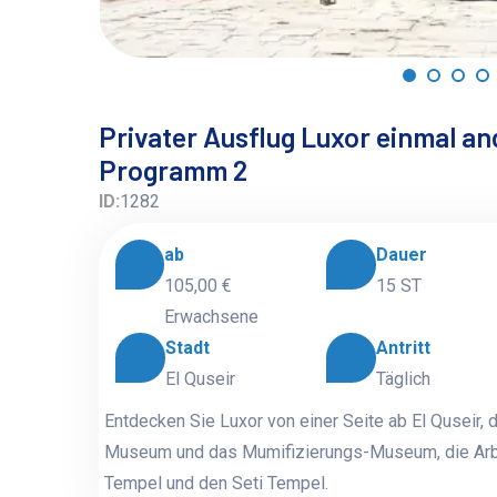
Privater Ausflug Luxor einmal and
Programm 2
ID:
1282
ab
Dauer
105,00 €
15 ST
Erwachsene
Stadt
Antritt
El Quseir
Täglich
Entdecken Sie Luxor von einer Seite ab El Quseir, 
Museum und das Mumifizierungs-Museum, die Arbe
Tempel und den Seti Tempel.