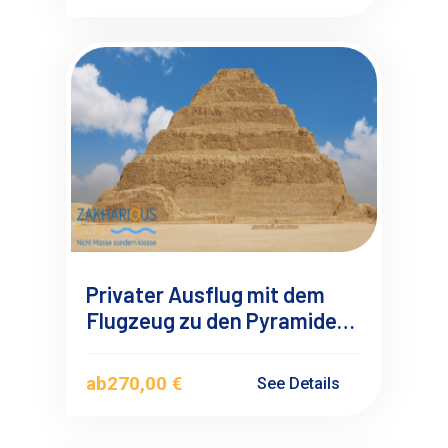
Privater Ausflug mit dem
Flugzeug zu den Pyramiden
von Sakkara, Dahshur und
Gizeh Ab El Quseir
ab
270,00 €
See Details