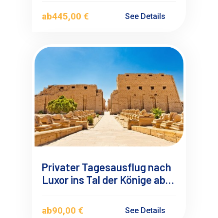
ab
445,00 €
See Details
Privater Tagesausflug nach
Luxor ins Tal der Könige ab
El Quseir
ab
90,00 €
See Details