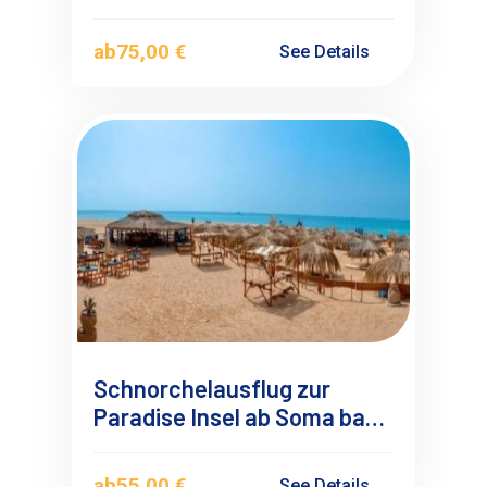
Schildkröten ab Soma bay &
Safaga
ab
75,00 €
See Details
Schnorchelausflug zur
Paradise Insel ab Soma bay-
Safaga
ab
55,00 €
See Details