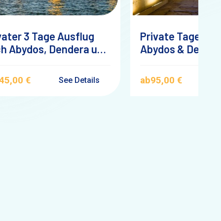
vater 3 Tage Ausflug
Private Tagesto
h Abydos, Dendera und
Abydos & Dende
or ab Soma Bay
Tempeln ab Maka
mit Deutschspra
45,00 €
ab
95,00 €
See Details
S
Reiseführer