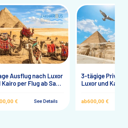
age Ausflug nach Luxor
3-tägige Privatt
 Kairo per Flug ab Sahl
Luxor und Kairo 
sheesh
ab Makadi bay
00,00 €
ab
600,00 €
See Details
S