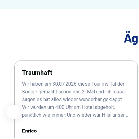
Äg
Traumhaft
Wir haben am 30.07.2026 diese Tour ins Tal der
Könige gemacht schon das 2. Mal und ich muss
sagen es hat alles wieder wunderbar geklappt.
Wir wurden um 4:00 Uhr am Hotel abgeholt,
pünktlich wie immer. Und wieder war Hilal unser
Fahrer zusammen mit Abdul. Die beiden haben
uns herzlich begrüßt und uns sicher transportiert.
Enrico
Hilal hat uns unterwegs viel über die Region und