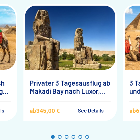
ch
Privater 3 Tagesausflug ab
3 T
g
Makadi Bay nach Luxor,
und
Dendera und Abydos mit
Ha
Übernachtung
ab
345,00 €
ab
6
ils
See Details