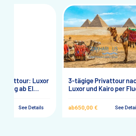
Privattour: Luxor
3-tägige Privattour na
r Flug ab El
Luxor und Kairo per Flu
ab Marsa Alam
€
ab
650,00 €
See Details
See Deta