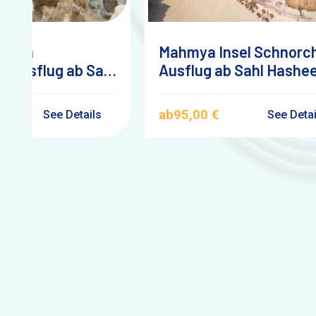
 Naga
Mahmya Insel Schnorc
lausflug ab Sahl
Ausflug ab Sahl Hashe
h
ab
95,00 €
See Details
See Deta