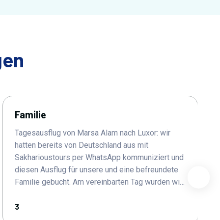
gen
Familie
Tagesausflug von Marsa Alam nach Luxor: wir
hatten bereits von Deutschland aus mit
Sakharioustours per WhatsApp kommuniziert und
diesen Ausflug für unsere und eine befreundete
Familie gebucht. Am vereinbarten Tag wurden wir
pünktlichst von unseren ⭐⭐⭐⭐⭐ Fahrern Hilal und
Wildd vom Hotel abgeholt. Hilal hat uns schon vor
3
Erreichen des Niltals und Luxor auf deutsch mit